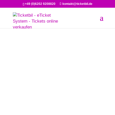
+49 (0)6202 9208820
kontakt@ticketbil.de
Automatisierte Kartenverkauf mit
eTicket oder klassischem
Postversand.
Verkaufen Sie Ihre Eintrittskarten noch per Hand?
Digitalisieren Sie jetzt Ihren Workflow!
Jetzt kostenlosen Testaccount
buchen