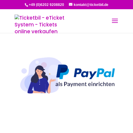
+49 (0)6202 9208820
kontakt@ticketbil.de