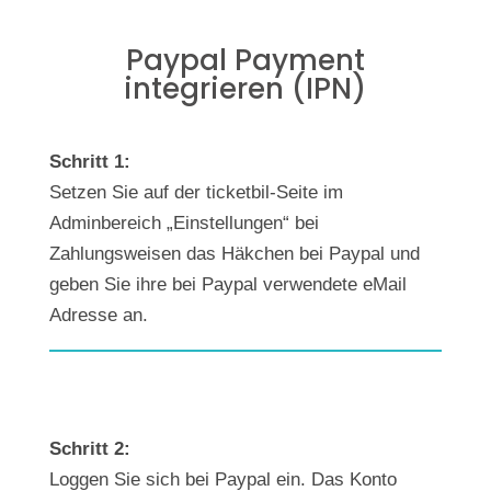
Paypal Payment
integrieren (IPN)
Schritt 1:
Setzen Sie auf der ticketbil-Seite im
Adminbereich „Einstellungen“ bei
Zahlungsweisen das Häkchen bei Paypal und
geben Sie ihre bei Paypal verwendete eMail
Adresse an.
Schritt 2:
Loggen Sie sich bei Paypal ein. Das Konto