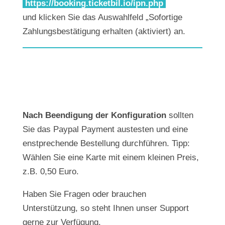
https://booking.ticketbil.io/ipn.php
und klicken Sie das Auswahlfeld „Sofortige
Zahlungsbestätigung erhalten (aktiviert) an.
Nach Beendigung der Konfiguration
sollten
Sie das Paypal Payment austesten und eine
enstprechende Bestellung durchführen. Tipp:
Wählen Sie eine Karte mit einem kleinen Preis,
z.B. 0,50 Euro.
Haben Sie Fragen oder brauchen
Unterstützung, so steht Ihnen unser Support
gerne zur Verfügung.